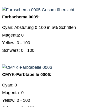
Farbtabellen
Farbschema
0140
RGB
Farbschema 0005:
Farbtabellen
Farbschema
Cyan: Abstufung 0-100 in 5% Schritten
0150
Magenta: 0
HKS-
Farbtabellen
Yellow: 0 - 100
HKS-
E
Schwarz: 0 - 100
Farbtabellen
HKS-
K
Farbtabellen
HKS-
N
CMYK-Farbtabelle 0006:
Farbtabellen
HKS-
Cyan: 0
Z
Farbtabellen
Magenta: 0
CMYK
Yellow: 0 - 100
Farbtabellen
/