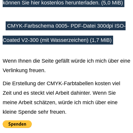
RGB
können Sie hier kostenlos herunterladen.
(5,0 MiB)
Farbtabellen
Farbschema
0080
RGB
CMYK-Farbschema 0005- PDF-Datei 300dpi ISO-
Farbtabellen
Farbschema
0090
Coated V2-300 (mit Wasserzeichen)
(1,7 MiB)
RGB
Farbtabellen
Farbschema
Wenn Ihnen die Seite gefällt würde ich mich über eine
0100
RGB
Verlinkung freuen.
Farbtabellen
Farbschema
0110
Die Erstellung der CMYK-Farbtabellen kosten viel
RGB
Zeit und es steckt viel Arbeit dahinter. Wenn Sie
Farbtabellen
Farbschema
meine Arbeit schätzen, würde ich mich über eine
0120
RGB
kleine Spende sehr freuen.
Farbtabellen
Farbschema
0130
RGB