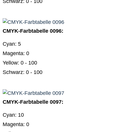
Schwarz: 0 - 100
Farbtafeln
CMYK
Farbschema
0001
mit
CMYK-Farbtabelle 0096:
21
Farbtabellen
CMYK
Cyan: 5
Farbschema
0002
Magenta: 0
mit
Yellow: 0 - 100
21
Farbtabellen
Schwarz: 0 - 100
CMYK
Farbschema
0003
mit
21
Farbtabellen
CMYK-Farbtabelle 0097:
CMYK
Farbschema
Cyan: 10
0004
mit
Magenta: 0
21