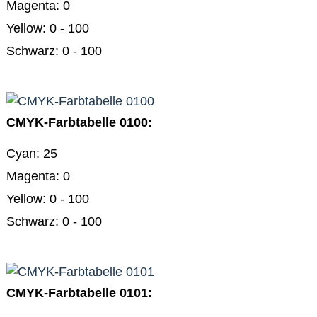
Magenta: 0
möchte
HTML
Yellow: 0 - 100
lernen
HTML
Schwarz: 0 - 100
Einführung
Kontakt
Datenschutz
Haftungsausschluss
/
CMYK-Farbtabelle 0100:
Disclaimer
Impressum
Cyan: 25
Magenta: 0
Yellow: 0 - 100
Schwarz: 0 - 100
CMYK-Farbtabelle 0101: