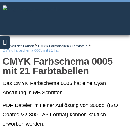
Navigation
Webdesign
überspringen
Über
mich
Gut
zu
wissen!
Die
Enstehung
einer
>
>
Die Welt der Farben
CMYK Farbtabellen / Farbtafeln
Webseite
CMYK Farbschema 0005 mit 21 Fa...
Leistungen
CMYK Farbschema 0005
Die
mit 21 Farbtabellen
Welt
der
Farben
Das CMYK-Farbschema 0005 hat eine Cyan
RGB
Farbtabellen
Abstufung in 5% Schritten.
/
Farbtafeln
PDF-Dateien mit einer Auflösung von 300dpi (ISO-
RGB
Basisfarbtabellen
Coated V2-300 - A3 Format) können käuflich
RGB
Farbtabellen
erworben werden:
Farbschema