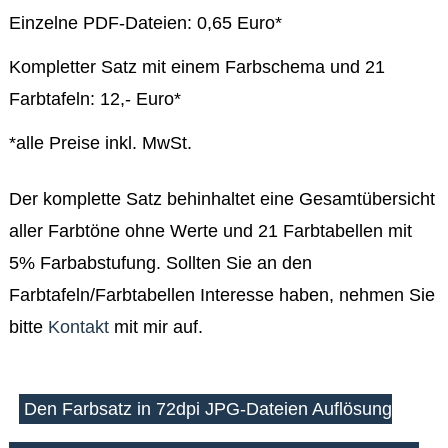
0010
Einzelne PDF-Dateien: 0,65 Euro*
RGB
Farbtabellen
Farbschema
Kompletter Satz mit einem Farbschema und 21
0020
RGB
Farbtafeln: 12,- Euro*
Farbtabellen
Farbschema
*alle Preise inkl. MwSt.
0030
RGB
Farbtabellen
Der komplette Satz behinhaltet eine Gesamtübersicht
Farbschema
0040
aller Farbtöne ohne Werte und 21 Farbtabellen mit
RGB
Farbtabellen
5% Farbabstufung. Sollten Sie an den
Farbschema
0050
Farbtafeln/Farbtabellen Interesse haben, nehmen Sie
RGB
bitte
Kontakt
mit mir auf.
Farbtabellen
Farbschema
0060
RGB
Farbtabellen
Den Farbsatz in 72dpi JPG-Dateien Auflösung
Farbschema
0070