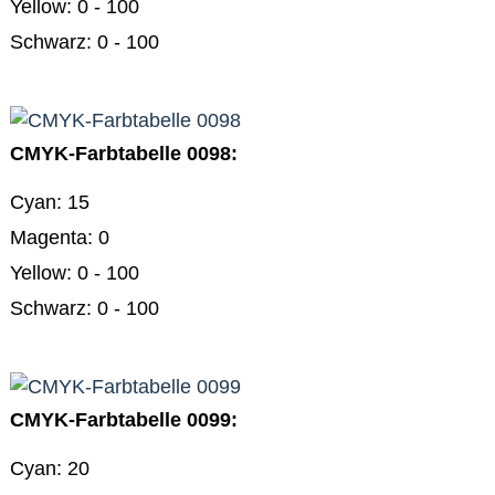
Farbtabellen
Yellow: 0 - 100
CMYK
Farbschema
Schwarz: 0 - 100
0005
mit
21
Farbtabellen
CMYK
Farbschema
0026
CMYK-Farbtabelle 0098:
mit
21
Farbtabellen
Cyan: 15
CMYK
Magenta: 0
Farbschema
0047
Yellow: 0 - 100
mit
21
Schwarz: 0 - 100
Farbtabellen
CMYK
Farbschema
0068
mit
CMYK-Farbtabelle 0099:
21
Farbtabellen
Cyan: 20
Webdesign
Ich